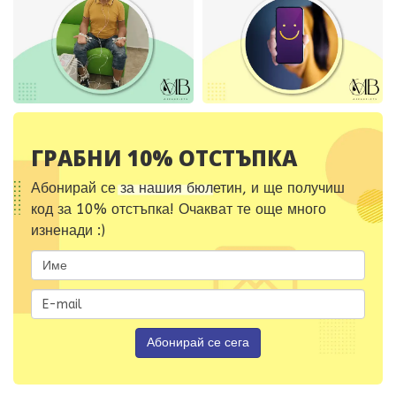
ГРАБНИ 10% ОТСТЪПКА
Абонирай се за нашия бюлетин, и ще получиш
код за 10% отстъпка! Очакват те още много
изненади :)