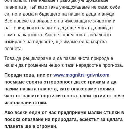
обитатели. Ние нямаме право да унищожаваме
планетата, тъй като така унищожаваме не само себе
си, но и дома и бъдещето на нашите деца и внуци.
Все повече са видовете на изчезващите животни и
растения, които нашите деца ще могат да виждат
само на картинка. Ако не спрем това глобалното
измиране на видовете, ще имаме една мъртва
планета.
Това да рециклираме и да пазим чиста природа е
начин да променим нещо в тази нерадостна прогноза.
Поради това, ние от
www.magnitni-grivni.com
поемаме своята отговорност да се грижим и да
пазим нашата планета, като опаковаме голяма
част от вашите поръчки в остатъчни кутии от вече
използвани стоки.
Ако всеки един от нас предприеме малки стъпки в
посока опазване на природата, ефектът за цялата
планета ще е огромен.