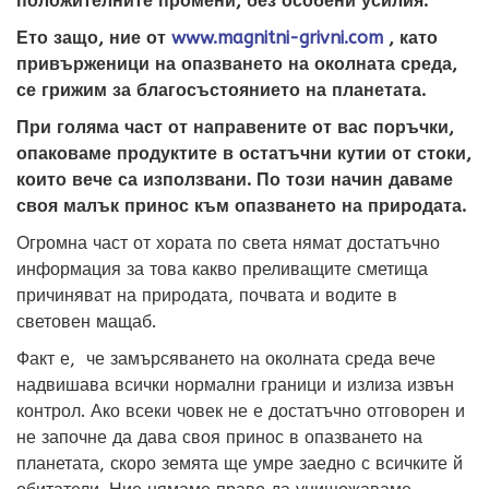
положителните промени, без особени усилия.
Ето защо, ние от
www.magnitni-grivni.com
, като
привърженици на опазването на околната среда,
се грижим за благосъстоянието на планетата.
При голяма част от направените от вас поръчки,
опаковаме продуктите в остатъчни кутии от стоки,
които вече са използвани. По този начин даваме
своя малък принос към опазването на природата.
Огромна част от хората по света нямат достатъчно
информация за това какво преливащите сметища
причиняват на природата, почвата и водите в
световен мащаб.
Факт е, че замърсяването на околната среда вече
надвишава всички нормални граници и излиза извън
контрол. Ако всеки човек не е достатъчно отговорен и
не започне да дава своя принос в опазването на
планетата, скоро земята ще умре заедно с всичките й