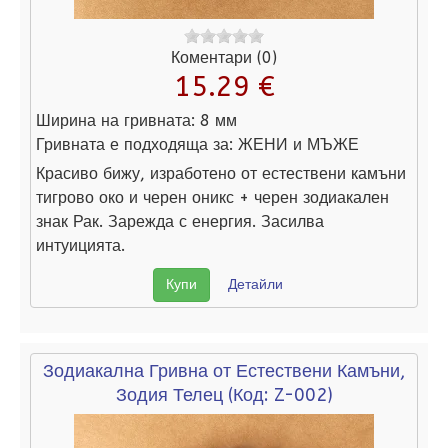
Коментари (0)
15.29 €
Ширина на гривната:
8 мм
Гривната е подходяща за:
ЖЕНИ и МЪЖЕ
Красиво бижу, изработено от естествени камъни
тигрово око и черен оникс + черен зодиакален
знак Рак. Зарежда с енергия. Засилва
интуицията.
Купи
Детайли
Зодиакална Гривна от Естествени Камъни,
Зодия Телец
(Код:
Z-002
)