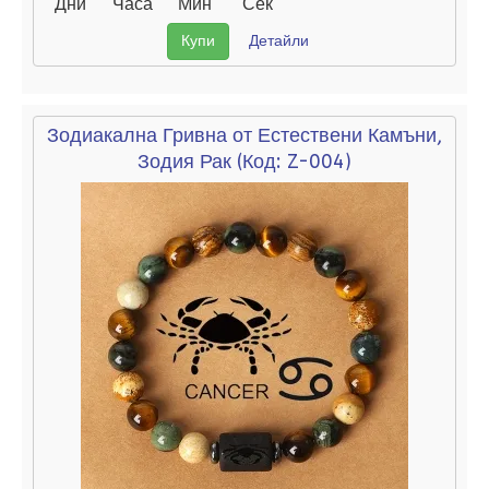
Дни
Часа
Мин
Сек
Купи
Детайли
Зодиакална Гривна от Естествени Камъни,
Зодия Рак
(Код:
Z-004
)