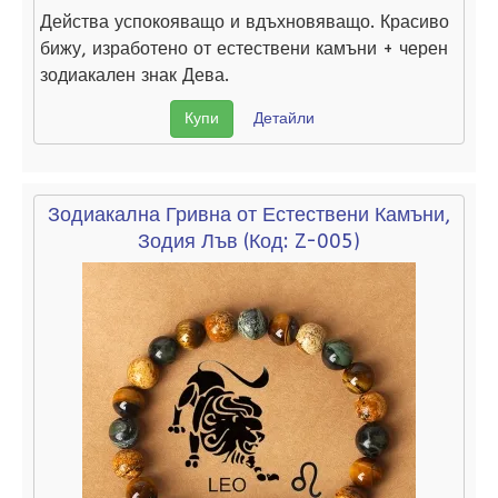
Действа успокояващо и вдъхновяващо. Красиво
бижу, изработено от естествени камъни + черен
зодиакален знак Дева.
Купи
Детайли
Зодиакална Гривна от Естествени Камъни,
Зодия Лъв
(Код:
Z-005
)