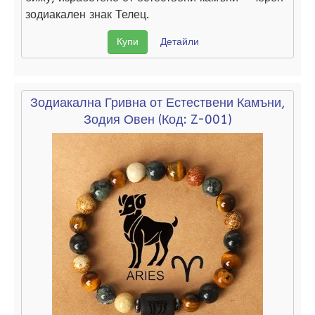
зодиакален знак Телец.
Купи
Детайли
Зодиакална Гривна от Естествени Камъни,
Зодия Овен
(Код:
Z-001
)