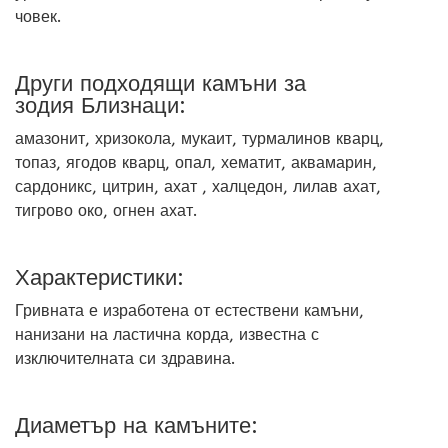
човек.
Други подходящи камъни за
зодия Близнаци:
амазонит, хризокола, мукаит, турмалинов кварц,
топаз, ягодов кварц, опал, хематит, аквамарин,
сардоникс, цитрин, ахат , халцедон, лилав ахат,
тигрово око, огнен ахат.
Характеристики:
Гривната е изработена от естествени камъни,
нанизани на ластична корда, известна с
изключителната си здравина.
Диаметър на камъните: