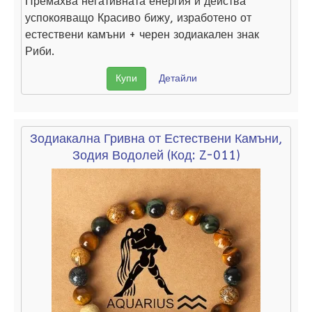
Премахва негативната енергия и действа
успокояващо Красиво бижу, изработено от
естествени камъни + черен зодиакален знак
Риби.
Купи
Детайли
Зодиакална Гривна от Естествени Камъни,
Зодия Водолей
(Код:
Z-011
)