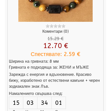
Коментари (0)
15.29 €
12.70 €
Спестявате:
2.59 €
Ширина на гривната:
8 мм
Гривната е подходяща за:
ЖЕНИ и МЪЖЕ
Зарежда с енергия и вдъхновение. Красиво
бижу, изработено от естествени камъни + черен
зодиакален знак Лъв.
Намалението свършва след:
15
03
33
59