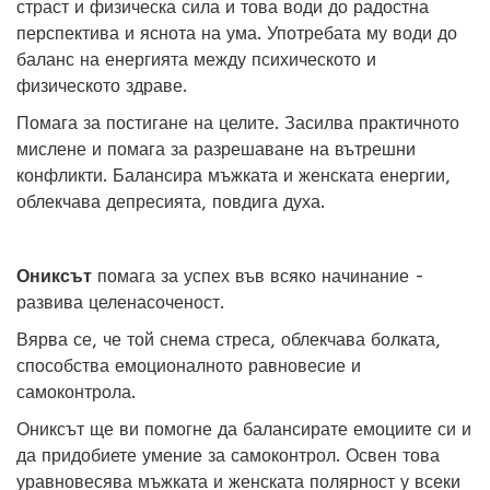
страст и физическа сила и това води до радостна
перспектива и яснота на ума. Употребата му води до
баланс на енергията между психическото и
физическото здраве.
Помага за постигане на целите. Засилва практичното
мислене и помага за разрешаване на вътрешни
конфликти. Балансира мъжката и женската енергии,
облекчава депресията, повдига духа.
Ониксът
помага за успех във всяко начинание -
развива целенасоченост.
Вярва се, че той снема стреса, облекчава болката,
способства емоционалното равновесие и
самоконтрола.
Ониксът ще ви помогне да балансирате емоциите си и
да придобиете умение за самоконтрол. Освен това
уравновесява мъжката и женската полярност у всеки