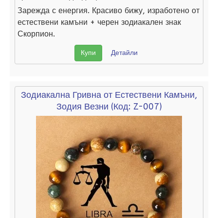
Зарежда с енергия. Красиво бижу, изработено от
естествени камъни + черен зодиакален знак
Скорпион.
Купи
Детайли
Зодиакална Гривна от Естествени Камъни,
Зодия Везни
(Код:
Z-007
)