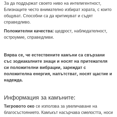
За да поддържат своето ниво на интелигентност,
Близнаците често внимателно избират хората, с които
общуват. Способни са да критикуват и съдят
справедливо.
Положителни качества:
щедрост, наблюдателност,
остроумие, справедливи.
Вярва се, че естествените камъни са свързани
със зодиакалните знаци и носят на притежателя
си положителни вибрации, зареждат с
положителна енергия, напътстват, носят щастие и
надежда.
Информация за камъните:
Тигровото око
се използва за увеличаване на
благосъстоянието. Камъкът насърчава смелостта, носи