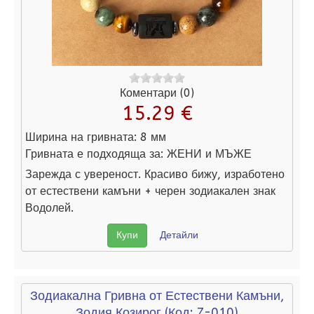
Коментари (0)
15.29 €
Ширина на гривната:
8 мм
Гривната е подходяща за:
ЖЕНИ и МЪЖЕ
Зарежда с увереност. Красиво бижу, изработено
от естествени камъни + черен зодиакален знак
Водолей.
Купи
Детайли
Зодиакална Гривна от Естествени Камъни,
Зодия Козирог
(Код:
Z-010
)