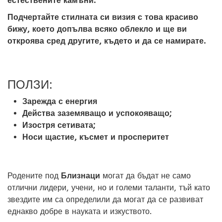
естествените камъни.
Подчертайте стилната си визия с това красиво
бижу, което допълва всяко облекло и ще ви
откроява сред другите, където и да се намирате.
ПОЛЗИ:
Зарежда с енергия
Действа заземяващо и успокояващо;
Изостря сетивата;
Носи щастие, късмет и просперитет
Родените под
Близнаци
могат да бъдат не само
отлични лидери, учени, но и големи таланти, тъй като
звездите им са определили да могат да се развиват
еднакво добре в науката и изкуството.