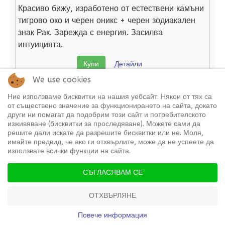
Красиво бижу, изработено от естествени камъни
тигрово око и черен оникс + черен зодиакален
знак Рак. Зарежда с енергия. Засилва
интуицията.
Купи
Детайли
We use cookies
Ние използваме бисквитки на нашия уебсайт. Някои от тях са
от съществено значение за функционирането на сайта, докато
Гривна от Естествени Камъни, Зодия Лъв
други ни помагат да подобрим този сайт и потребителското
(Код:
Z-017
)
изживяване (бисквитки за проследяване). Можете сами да
решите дали искате да разрешите бисквитки или не. Моля,
имайте предвид, че ако ги отхвърлите, може да не успеете да
използвате всички функции на сайта.
СЪГЛАСЯВАМ СЕ
ОТХВЪРЛЯНЕ
ПРОФИЛ
ПРОМО
КОЛИЧКА
Повече информация