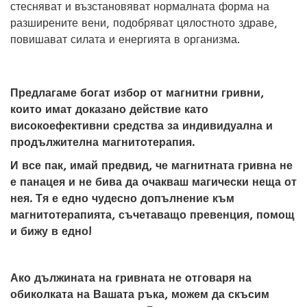
стесняват и възстановяват нормалната форма на
разширените вени, подобряват цялостното здраве,
повишават силата и енергията в организма.
Предлагаме богат избор от магнитни гривни,
които имат доказано действие като
високоефективни средства за индивидуална и
продължителна магнитотерапия.
И все пак, имай предвид, че магнитната гривна не
е панацея и не бива да очакваш магически неща от
нея. Тя е едно чудесно допълнение към
магнитотерапията, съчетаващо превенция, помощ
и бижу в едно!
Ако дължината на гривната не отговаря на
обиколката на Вашата ръка, можем да скъсим