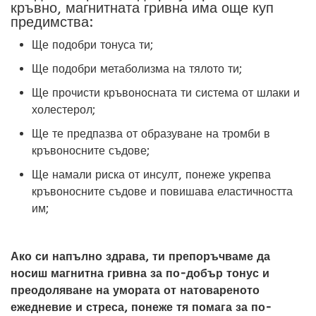
кръвно, магнитната гривна има още куп
предимства:
Ще подобри тонуса ти;
Ще подобри метаболизма на тялото ти;
Ще прочисти кръвоносната ти система от шлаки и
холестерол;
Ще те предпазва от образуване на тромби в
кръвоносните съдове;
Ще намали риска от инсулт, понеже укрепва
кръвоносните съдове и повишава еластичността
им;
Ако си напълно здрава, ти препоръчваме да
носиш магнитна гривна за по-добър тонус и
преодоляване на умората от натовареното
ежедневие и стреса, понеже тя помага за по-