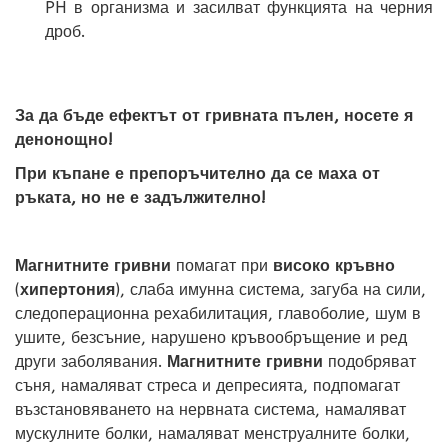
PH в организма и засилват функцията на черния
дроб.
За да бъде ефектът от гривната пълен, носете я
денонощно!
При къпане е препоръчително да се маха от
ръката, но не е задължително!
Магнитните гривни
помагат при
високо кръвно
(
хипертония
), слаба имунна система, загуба на сили,
следоперационна рехабилитация, главоболие, шум в
ушите, безсъние, нарушено кръвообръщение и ред
други заболявания.
Магнитните гривни
подобряват
съня, намаляват стреса и депресията, подпомагат
възстановяването на нервната система, намаляват
мускулните болки, намаляват менструалните болки,