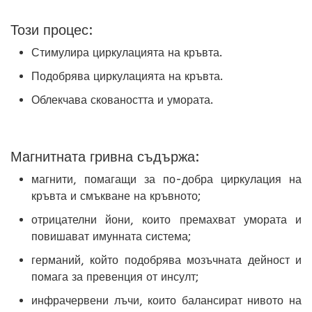
Този процес:
Стимулира циркулацията на кръвта.
Подобрява циркулацията на кръвта.
Облекчава сковаността и умората.
Магнитната гривна съдържа:
магнити, помагащи за по-добра циркулация на
кръвта и смъкване на кръвното;
отрицателни йони, които премахват умората и
повишават имунната система;
германий, който подобрява мозъчната дейност и
помага за превенция от инсулт;
инфрачервени лъчи, които балансират нивото на