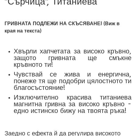
"Сърчица", Титаниева
ГРИВНАТА ПОДЛЕЖИ НА СКЪСЯВАНЕ! (Виж в
края на текста)
Хвърли хапчетата за високо кръвно,
защото гривната ще смъкне
кръвното ти!
Чувствай се жива и енергична,
понеже тя ще подобри цялостното ти
благосъстояние!
Изключително красива титаниева
магнитна гривна за високо кръвно -
едно истинско бижу на твоята ръка!
Заедно с ефекта й да регулира високото