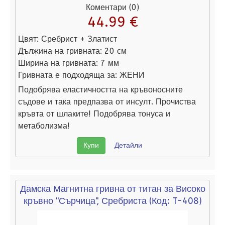
Коментари (0)
44.99 €
Цвят:
Сребрист + Златист
Дължина на гривната:
20 см
Ширина на гривната:
7 мм
Гривната е подходяща за:
ЖЕНИ
Подобрява еластичността на кръвоносните
съдове и така предпазва от инсулт. Прочиства
кръвта от шлаките! Подобрява тонуса и
метаболизма!
Купи
Детайли
Дамска Магнитна гривна от титан за Високо
кръвно "Сърчица", Сребриста
(Код:
T-408
)