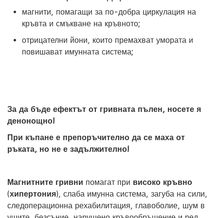
магнити, помагащи за по-добра циркулация на
кръвта и смъкване на кръвното;
отрицателни йони, които премахват умората и
повишават имунната система;
За да бъде ефектът от гривната пълен, носете я
денонощно!
При къпане е препоръчително да се маха от
ръката, но не е задължително!
Магнитните гривни
помагат при
високо кръвно
(
хипертония
), слаба имунна система, загуба на сили,
следоперационна рехабилитация, главоболие, шум в
ушите, безсъние, нарушено кръвообръщение и ред