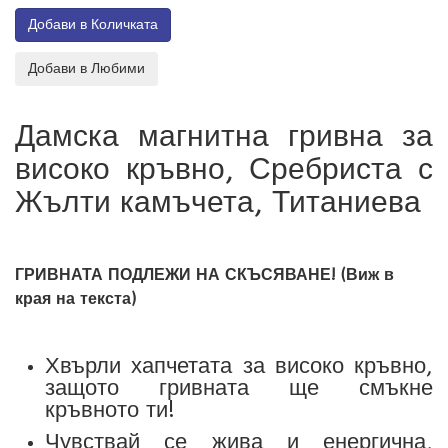
Дамска магнитна гривна за
високо кръвно, Сребриста с
Жълти камъчета, Титаниева
ГРИВНАТА ПОДЛЕЖИ НА СКЪСЯВАНЕ! (Виж в
края на текста)
Хвърли хапчетата за високо кръвно,
защото гривната ще смъкне
кръвното ти!
Чувствай се жива и енергична,