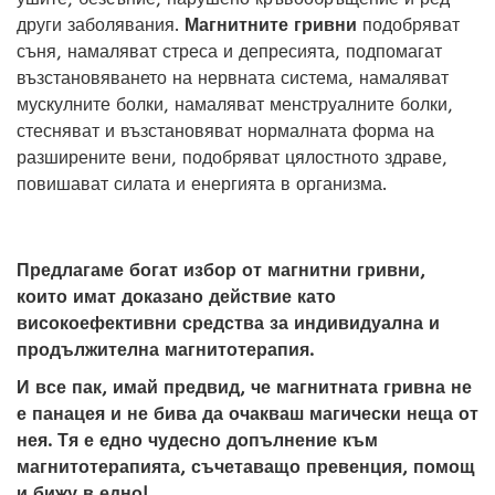
други заболявания.
Магнитните гривни
подобряват
съня, намаляват стреса и депресията, подпомагат
възстановяването на нервната система, намаляват
мускулните болки, намаляват менструалните болки,
стесняват и възстановяват нормалната форма на
разширените вени, подобряват цялостното здраве,
повишават силата и енергията в организма.
Предлагаме богат избор от магнитни гривни,
които имат доказано действие като
високоефективни средства за индивидуална и
продължителна магнитотерапия.
И все пак, имай предвид, че магнитната гривна не
е панацея и не бива да очакваш магически неща от
нея. Тя е едно чудесно допълнение към
магнитотерапията, съчетаващо превенция, помощ
и бижу в едно!