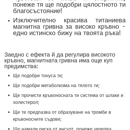
понеже тя ще подобри цялостното ти
благосъстояние!
Изключително красива титаниева
магнитна гривна за високо кръвно -
едно истинско бижу на твоята ръка!
Заедно с ефекта й да регулира високото
кръвно, магнитната гривна има още куп
предимства:
Ще подобри тонуса ти;
Ще подобри метаболизма на тялото ти;
Ще прочисти кръвоносната ти система от шлаки и
холестерол;
Ще те предпазва от образуване на тромби в
кръвоносните съдове;
Ще намали риска от инсулт, понеже укрепва