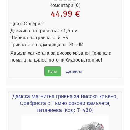
Коментари (0)
44.99 €
Цвят:
Сребрист
Дължина на гривната:
21,5 см
Ширина на гривната:
8 мм
Гривната е подходяща за:
ЖЕНИ
Хвърли хапчетата за високо кръвно! Гривната
помага на цялостното ти благосъстояние!
Купи
Детайли
Дамска Магнитна гривна за Високо кръвно,
Сребриста с Тъмно розови камъчета,
Титаниева
(Код:
T-430
)