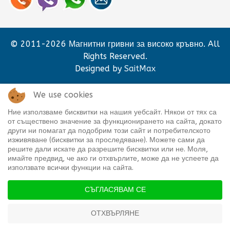
© 2011-2026 Магнитни гривни за високо кръвно. All
Rights Reserved.
Designed by
SaitMax
We use cookies
Ние използваме бисквитки на нашия уебсайт. Някои от тях са
от съществено значение за функционирането на сайта, докато
други ни помагат да подобрим този сайт и потребителското
изживяване (бисквитки за проследяване). Можете сами да
решите дали искате да разрешите бисквитки или не. Моля,
Партньорски сайтове:
имайте предвид, че ако ги отхвърлите, може да не успеете да
www.vivabook.eu
|
www.myaloevera.co.uk
|
www.WebM
използвате всички функции на сайта.
www.za-teb.net
|
www.aloeverabg.net
|
www.SaitMax.com
|
www.WetCleans.com
СЪГЛАСЯВАМ СЕ
ОТХВЪРЛЯНЕ