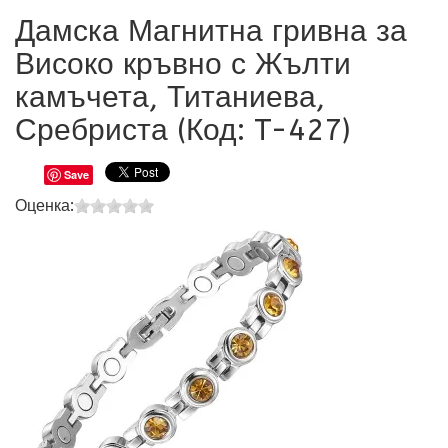
Дамска Магнитна гривна за
Високо кръвно с Жълти
камъчета, Титаниева,
Сребриста (Код:
T-427
)
Save
Оценка: