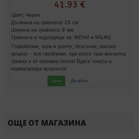
41.93 €
Цвят:
Черен
Дължина на гривната:
20 см
Ширина на гривната:
8 мм
Гривната е подходяща за:
ЖЕНИ и МЪЖЕ
Главоболие, шум в ушите, безсъние, високо
кръвно - все проблеми, при които тази магнитна
гривна е от огромна полза! Вдига тонуса и
нормализира кръвното!
Купи
Детайли
ОЩЕ ОТ МАГАЗИНА