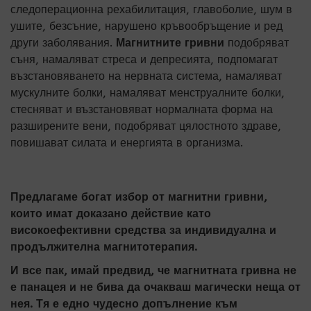
следоперационна рехабилитация, главоболие, шум в
ушите, безсъние, нарушено кръвообръщение и ред
други заболявания.
Магнитните гривни
подобряват
съня, намаляват стреса и депресията, подпомагат
възстановяването на нервната система, намаляват
мускулните болки, намаляват менструалните болки,
стесняват и възстановяват нормалната форма на
разширените вени, подобряват цялостното здраве,
повишават силата и енергията в организма.
Предлагаме богат избор от магнитни гривни,
които имат доказано действие като
високоефективни средства за индивидуална и
продължителна магнитотерапия.
И все пак, имай предвид, че магнитната гривна не
е панацея и не бива да очакваш магически неща от
нея. Тя е едно чудесно допълнение към