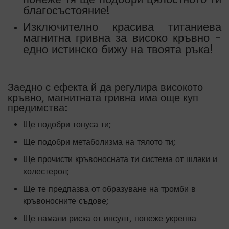
благосъстояние!
Изключително красива титаниева
магнитна гривна за високо кръвно -
едно истинско бижу на твоята ръка!
Заедно с ефекта й да регулира високото
кръвно, магнитната гривна има още куп
предимства:
Ще подобри тонуса ти;
Ще подобри метаболизма на тялото ти;
Ще прочисти кръвоносната ти система от шлаки и
холестерол;
Ще те предпазва от образуване на тромби в
кръвоносните съдове;
Ще намали риска от инсулт, понеже укрепва