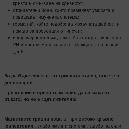
кръвта и смъкване на кръвното;
отрицателни йони, които премахват умората и
повишават имунната система;
германий, който подобрява мозъчната дейност и
помага за превенция от инсулт;
инфрачервени лъчи, които балансират нивото на
PH в организма и засилват функцията на черния
дроб.
За да бъде ефектът от гривната пълен, носете я
денонощно!
При къпане е препоръчително да се маха от
ръката, но не е задължително!
Магнитните гривни
помагат при
високо кръвно
(
хипертония
), слаба имунна система, загуба на сили,