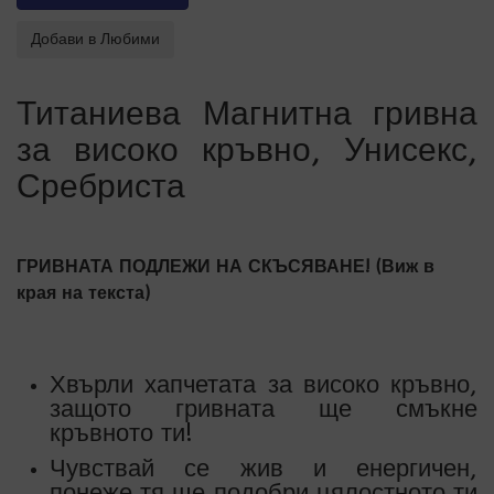
Титаниева Магнитна гривна
за високо кръвно, Унисекс,
Сребриста
ГРИВНАТА ПОДЛЕЖИ НА СКЪСЯВАНЕ! (Виж в
края на текста)
Хвърли хапчетата за високо кръвно,
защото гривната ще смъкне
кръвното ти!
Чувствай се жив и енергичен,
понеже тя ще подобри цялостното ти