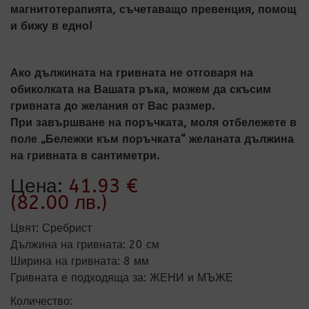
магнитотерапията, съчетаващо превенция, помощ
и бижу в едно!
Ако дължината на гривната не отговаря на
обиколката на Вашата ръка, можем да скъсим
гривната до желания от Вас размер.
При завършване на поръчката, моля отбележете в
поле „Бележки към поръчката“ желаната дължина
на гривната в сантиметри.
Цена:
41.93 €
(82.00 лв.)
Цвят
:
Сребрист
Дължина на гривната
:
20 см
Ширина на гривната
:
8 мм
Гривната е подходяща за
:
ЖЕНИ и МЪЖЕ
Количество: