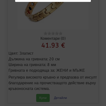
Коментари (0)
41.93 €
Цвят:
Златист
Дължина на гривната:
20 см
Ширина на гривната:
8 мм
Гривната е подходяща за:
ЖЕНИ и МЪЖЕ
Регулира високото кръвно и предпазва от инсулт
благодарение на прочистващото действие върху
кръвоносната система.
Купи
Детайли