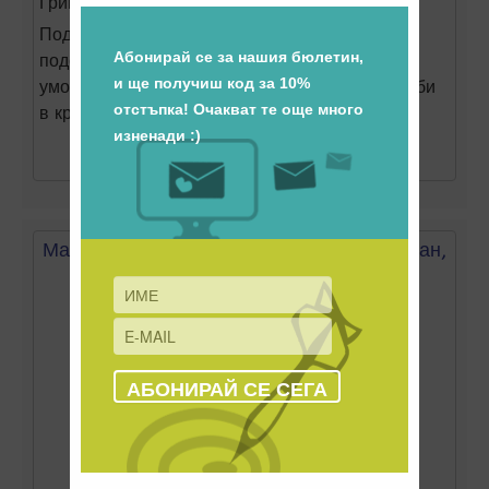
Гривната е подходяща за:
ЖЕНИ и МЪЖЕ
Подобрява състоянието на организма и
подобрява тонуса. Облекчава сковаността и
умората. Предпазва от образуването на тромби
в кръвоносните съдове.
Купи
Детайли
Магнитна гривна за високо кръвно от титан,
Унисекс Златиста
(Код:
T-414
)