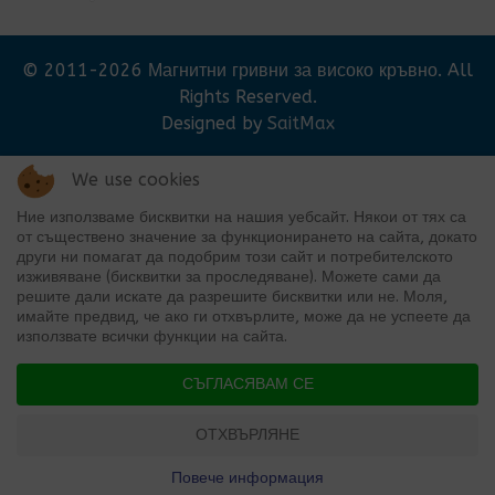
© 2011-2026 Магнитни гривни за високо кръвно. All
Rights Reserved.
Designed by
SaitMax
We use cookies
Ние използваме бисквитки на нашия уебсайт. Някои от тях са
от съществено значение за функционирането на сайта, докато
други ни помагат да подобрим този сайт и потребителското
изживяване (бисквитки за проследяване). Можете сами да
решите дали искате да разрешите бисквитки или не. Моля,
Партньорски сайтове:
имайте предвид, че ако ги отхвърлите, може да не успеете да
www.vivabook.eu
|
www.myaloevera.co.uk
|
www.WebM
използвате всички функции на сайта.
www.za-teb.net
|
www.aloeverabg.net
|
www.SaitMax.com
|
www.WetCleans.com
СЪГЛАСЯВАМ СЕ
ОТХВЪРЛЯНЕ
ПРОФИЛ
ПРОМО
КОЛИЧКА
Повече информация