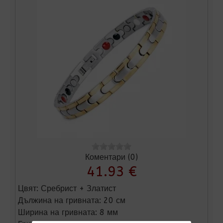
Коментари (0)
41.93 €
Цвят:
Сребрист + Златист
Дължина на гривната:
20 см
Ширина на гривната:
8 мм