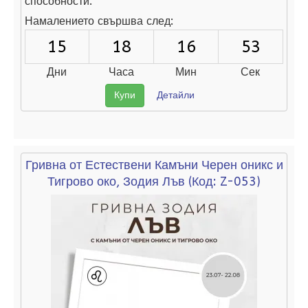
способности.
Намалението свършва след:
15
18
16
52
Дни
Часа
Мин
Сек
Купи
Детайли
Гривна от Естествени Камъни Черен оникс и
Тигрово око, Зодия Лъв
(Код:
Z-053
)