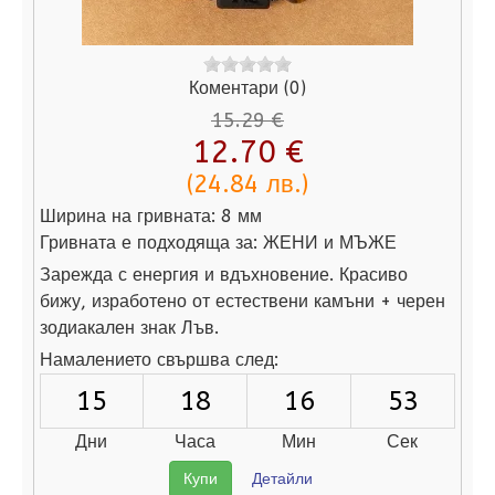
Коментари (0)
15.29 €
12.70 €
(24.84 лв.)
Ширина на гривната:
8 мм
Гривната е подходяща за:
ЖЕНИ и МЪЖЕ
Зарежда с енергия и вдъхновение. Красиво
бижу, изработено от естествени камъни + черен
зодиакален знак Лъв.
Намалението свършва след:
15
18
16
52
Дни
Часа
Мин
Сек
Купи
Детайли