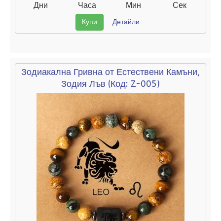
Дни
Часа
Мин
Сек
Купи
Детайли
Зодиакална Гривна от Естествени Камъни,
Зодия Лъв
(Код:
Z-005
)