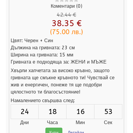
Коментари (0)
42.44 €
38.35 €
(75.00 лв.)
Цвят:
Черен + Син
Дължина на гривната:
23 см
Ширина на гривната:
15 мм
Гривната е подходяща за:
ЖЕНИ и МЪЖЕ
Хвърли хапчетата за високо кръвно, защото
гривната ще смъкне кръвното ти! Чувствай се
жив и енергичен, понеже тя ще подобри
цялостното ти благосъстояние!
Намалението свършва след:
24
18
16
52
Дни
Часа
Мин
Сек
Купи
Детайли