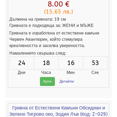
8.00 €
(15.65 лв.)
Дължина на гривната:
19 см
Гривната е подходяща за:
ЖЕНИ и МЪЖЕ
Гривната е изработена от естествени камъни
Червен Авантюрин, който стимулира
креативността и засилва увереността.
Намалението свършва след:
24
18
16
52
Дни
Часа
Мин
Сек
Купи
Детайли
Гривна от Естествени Камъни Обсидиан и
Зелено Тигрово око, Зодия Лъв
(Код:
Z-029
)