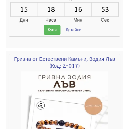
15
18
16
52
Дни
Часа
Мин
Сек
Купи
Детайли
Гривна от Естествени Камъни, Зодия Лъв
(Код:
Z-017
)