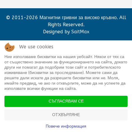
© 2011-2026 Магнитни гривни за високо кръвно. All
Rights Reserved.
Designed by
SaitMax
We use cookies
Ние използваме бисквитки на нашия уебсайт. Някои от тях са
от съществено значение за функционирането на сайта, докато
други ни помагат да подобрим този сайт и потребителското
изживяване (бисквитки за проследяване). Можете сами да
решите дали искате да разрешите бисквитки или не. Моля,
Партньорски сайтове:
имайте предвид, че ако ги отхвърлите, може да не успеете да
www.vivabook.eu
|
www.myaloevera.co.uk
|
www.WebM
използвате всички функции на сайта.
www.za-teb.net
|
www.aloeverabg.net
|
www.SaitMax.com
|
www.WetCleans.com
СЪГЛАСЯВАМ СЕ
ОТХВЪРЛЯНЕ
ПРОФИЛ
ПРОМО
КОЛИЧКА
Повече информация