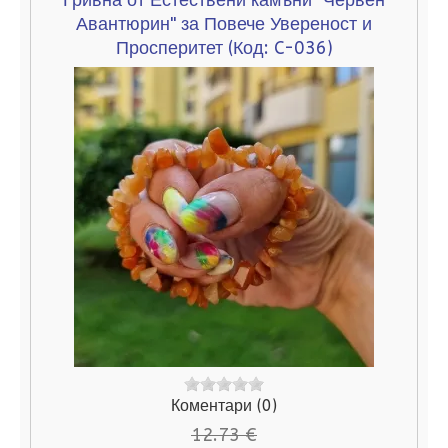
Гривна от Естествени камъни "Червен
Авантюрин" за Повече Увереност и
Просперитет
(Код:
C-036
)
Коментари (0)
12.73 €