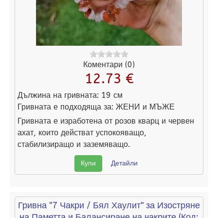
Коментари (0)
12.73 €
Дължина на гривната:
19 см
Гривната е подходяща за:
ЖЕНИ и МЪЖЕ
Гривната е изработена от розов кварц и червен
ахат, които действат успокояващо,
стабилизиращо и заземяващо.
Купи
Детайли
Гривна "7 Чакри / Бял Хаулит" за Изостряне
на Паметта и Балансиране на чакрите
(Код: