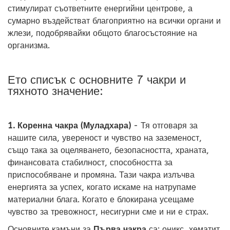
стимулират съответните енергийни центрове, а
сумарно въздействат благоприятно на всички органи и
жлези, подобрявайки общото благосъстояние на
организма.
Ето списък с основните 7 чакри и
тяхното значение:
1. Коренна чакра (Муладхара)
- Тя отговаря за
нашите сила, увереност и чувство на заземеност,
също така за оцеляването, безопасността, храната,
финансовата стабилност, способността за
приспособяване и промяна. Тази чакра излъчва
енергията за успех, когато искаме на натрупаме
материални блага. Когато е блокирана усещаме
чувство за тревожност, несигурни сме и ни е страх.
Основните камъни за
Първа чакра
са: оникс, хематит,