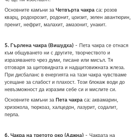
Основните камъни за
Четвърта чакра
са: розов
кварц, родохрозит, родонит, цоизит, зелен авантюрин,
пренит, нефрит, малахит, амазонит, унакит.
5. Гърлена чакра (Вишудха)
- Пета чакра се отнася
към общуването ни с другите, творчеството и
изразяването чрез думи, писане или мисъл. Тя
отговаря за щитовидната и надщитовижната жлеза.
При дисбаланс в енергията на тази чакра чувстваме
усещане за слабост и плахост. Този блокаж води до
невъзможност да изразим себе си и мислите си.
Основните камъни за
Пета чакра
са: аквамарин,
хризокола, тюркоаз, халцедон, лазурит, содалит,
перла.
6. Чакра на третото око (Аджна)
- Чакрата на