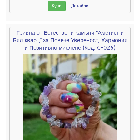
Купи
Детайли
Гривна от Естествени камъни "Аметист и
Бял кварц" за Повече Увереност, Хармония
и Позитивно мислене
(Код:
C-026
)