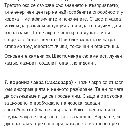
Третото око се свързва със знанието и възприятието,
тя е енергиен център на най-особените способности у
човека - метафизичните и психичните. С шеста чакра
можем да развием интуицията си и да се научим да я
използваме. Тази чакра е център на душата и ни
свързва с божественото. При блокаж на тази чакра
ставаме труднонеотстъпчиви, токсични и егоистични.
Основните камъни за
Шеста чакра
са: аметист, лунен
камък, лазурит, содалит, опал, лепидолит.
7. Коронна чакра (Сахасрара)
- Тази чакра се отнася
към информацията и нейното разбиране. Тя ни помага
да осъзнаваме и да се просветлим. Също е отговорна
за духовното пробуждане на човека, заради
способността й да се свързва с божествената сила.
Седма чакра е свързана със съзнанието. Вярва се, че
душата влиза през нея при раждането и отново през