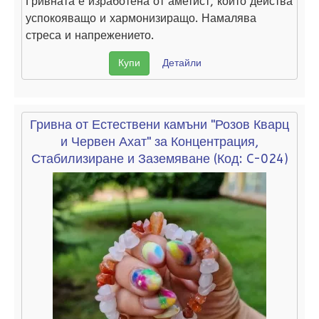
Гривната е изработена от аметист, който действа
успокояващо и хармонизиращо. Намалява
стреса и напрежението.
Купи
Детайли
Гривна от Естествени камъни "Розов Кварц
и Червен Ахат" за Концентрация,
Стабилизиране и Заземяване
(Код:
C-024
)