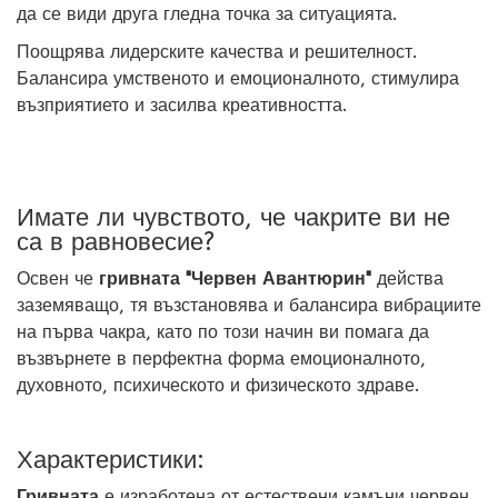
да се види друга гледна точка за ситуацията.
Поощрява лидерските качества и решителност.
Балансира умственото и емоционалното, стимулира
възприятието и засилва креативността.
Имате ли чувството, че чакрите ви не
са в равновесие?
Освен че
гривната "Червен Авантюрин"
действа
заземяващо, тя възстановява и балансира вибрациите
на първа чакра, като по този начин ви помага да
възвърнете в перфектна форма емоционалното,
духовното, психическото и физическото здраве.
Характеристики:
Гривната
е изработена от естествени камъни червен