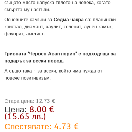
същото място напуска тялото на човека, когато
смъртта му настъпи.
Основните камъни за
Седма чакра
са: планински
кристал, диамант, хаулит, селенит, лунен камък,
флуорит, аметист.
Гривната "Червен Авантюрин" е подходяща за
подарък за всеки повод.
А също така - за всеки, който има нужда от
повече позитивизъм.
Стара цена:
12.73 €
Цена:
8.00 €
(15.65 лв.)
Спестявате:
4.73 €