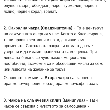
опушен кварц, обсидиан, черен турмалин, червен
яспис, червен корал, гранат.
2. Сакрална чакра (Свадхиштхана)
- Тя е центърът
на сексуалната енергия у нас. Когато е балансирана,
тя ни прави креативни и по-адаптивни към
промените. Сакралната чакра ни помага да сме
уверени и да имаме правилната самооценка. При
липса на баланс се чувстваме емоционално
нестабилни, възможни са и обсебващи мисли за секс
или липсата на желание за такъв.
Основните камъни за
Втора чакра
са: карнеол,
оранжево-червения корал, оранжево-кафяв ахат.
3. Чакра на слънчевия сплит (Манипура)
- Тази
чакра се свързва с чувството за самооценка и