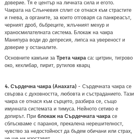
доверие. Тя е център на личната сила и егото.
Чакрата на Слънчевия сплит се отнася към страстите
и гнева, а органите, за които отговаря са панкреасът,
черният дроб, бъбреците, жлъчният мехур и
храносмилателната система. Блокаж на чакра
Манипура води до депресия, липса на увереност и
доверие у останалите.
Основните камъни за
Трета чакра
са: цитрин, тигрово
око, кехлибар, пирит, рутилов кварц
4. Сърдечна чакра (Анахата)
- Сърдечната чакра се
свързва с духовността, любовта и състраданието. Тази
чакра се отнася към сърцето, разбира се, също
имунната системата и тимуса. Нейното сетиво е
допирът. При
блокаж на Сърдечната чакра
се
сблъскваме с параноя, прекалена нерешителност,
чувство за недостойност да бъдем обичани или страх,
че ще ни изоставят.