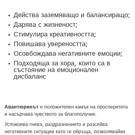
Действа заземяващо и балансиращо;
Дарява с жизненост;
Стимулира креативността;
Повишава увереността;
Осовбождава негативните емоции;
Подходяща за хора, които са в
състояние на емоционален
дисбаланс
Авантюринът
е положителен камък на просперитета
и насърчава чувството за благополучие.
Успокоява гнева, раздразнението и разсейва
негативните ситуации като ги обръща, позволявайки