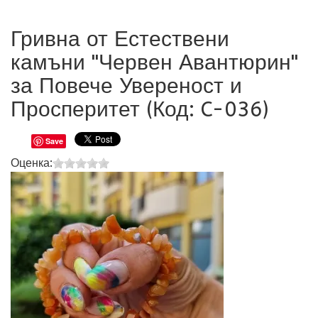
Гривна от Естествени
камъни "Червен Авантюрин"
за Повече Увереност и
Просперитет (Код:
C-036
)
Save
Оценка: