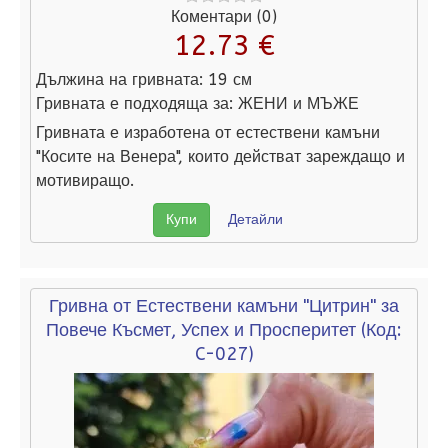
Коментари (0)
12.73 €
Дължина на гривната:
19 см
Гривната е подходяща за:
ЖЕНИ и МЪЖЕ
Гривната е изработена от естествени камъни
"Косите на Венера", които действат зареждащо и
мотивиращо.
Купи
Детайли
Гривна от Естествени камъни "Цитрин" за
Повече Късмет, Успех и Просперитет
(Код:
C-027
)