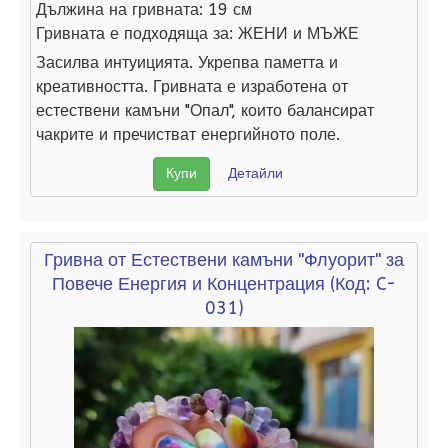
Дължина на гривната:
19 см
Гривната е подходяща за:
ЖЕНИ и МЪЖЕ
Засилва интуицията. Укрепва паметта и
креативността. Гривната е изработена от
естествени камъни "Опал", които балансират
чакрите и пречистват енергийното поле.
Купи
Детайли
Гривна от Естествени камъни "Флуорит" за
Повече Енергия и Концентрация
(Код:
C-
031
)