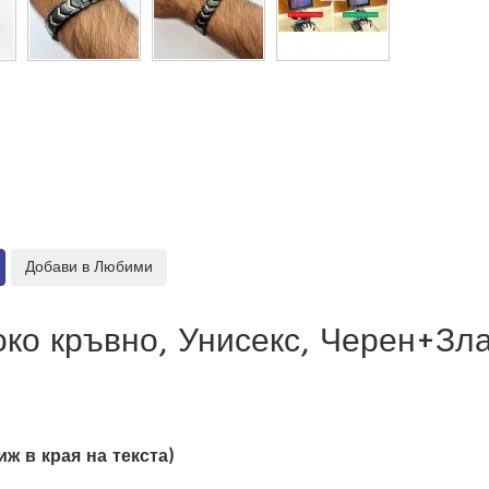
око кръвно, Унисекс, Черен+Зл
в края на текста)