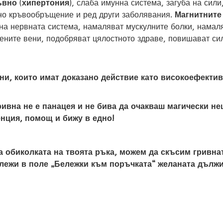
ъвно
(
хипертония
), слаба имунна система, загуба на сил
но кръвообръщение и ред други заболявания.
Магнитните
на нервната система, намаляват мускулните болки, намаля
ните вени, подобряват цялостното здраве, повишават сил
ни, които имат доказано действие като високоефекти
ривна не е панацея и не бива да очакваш магически не
нция, помощ и бижу в едно!
а обиколката на твоята ръка, можем да скъсим гривнат
лежи в поле „Бележки към поръчката“ желаната дължи