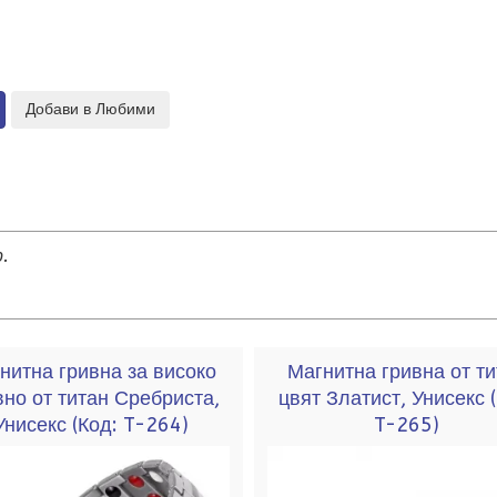
.
нитна гривна за високо
Магнитна гривна от ти
вно от титан Сребриста,
цвят Златист, Унисекс
Унисекс
(Код:
T-264
)
T-265
)