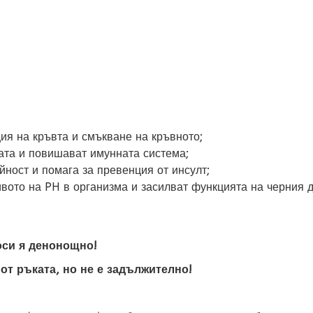
ия на кръвта и смъкване на кръвното;
ата и повишават имунната система;
йност и помага за превенция от инсулт;
вото на PH в организма и засилват функцията на черния д
оси я денонощно!
от ръката, но не е задължително!