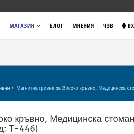
МАГАЗИН
БЛОГ
МНЕНИЯ
ЧЗВ
ВХ
ивни
Магнитна гривна за Високо кръвно, Медицинска ст
око кръвно, Медицинска стоман
д:
T-446
)