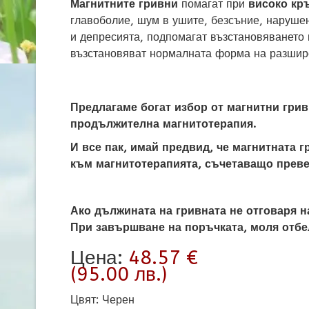
Магнитните гривни
помагат при
високо кр
главоболие, шум в ушите, безсъние, наруше
и депресията, подпомагат възстановяването 
възстановяват нормалната форма на разшире
Предлагаме богат избор от магнитни грив
продължителна магнитотерапия.
И все пак, имай предвид, че магнитната г
към магнитотерапията, съчетаващо преве
Ако дължината на гривната не отговаря н
При завършване на поръчката, моля отбе
Цена:
48.57 €
(95.00 лв.)
Цвят
:
Черен