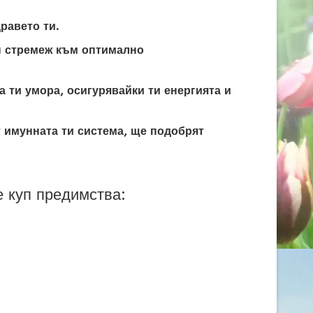
равето ти.
ен стремеж към оптимално
 ти умора, осигурявайки ти енергията и
 имунната ти система, ще подобрят
е куп предимства: