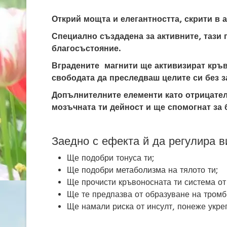
Открий мощта и елегантността, скрити в а
Специално създадена за активните, тази
благосъстояние.
Вградените магнити ще активизират кръво
свободата да преследваш целите си без 
Допълнителните елементи като отрицател
мозъчната ти дейност и ще спомогнат за 
Заедно с ефекта й да регулира в
Ще подобри тонуса ти;
Ще подобри метаболизма на тялото ти;
Ще прочисти кръвоносната ти система от
Ще те предпазва от образуване на тромб
Ще намали риска от инсулт, понеже укре