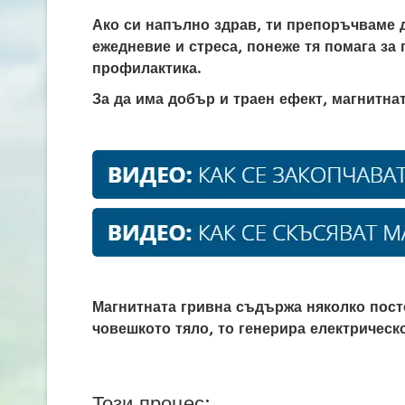
Ако си напълно здрав, ти препоръчваме 
ежедневие и стреса, понеже тя помага за
профилактика.
За да има добър и траен ефект, магнитна
Магнитната гривна съдържа няколко пост
човешкото тяло, то генерира електрическ
Този процес: