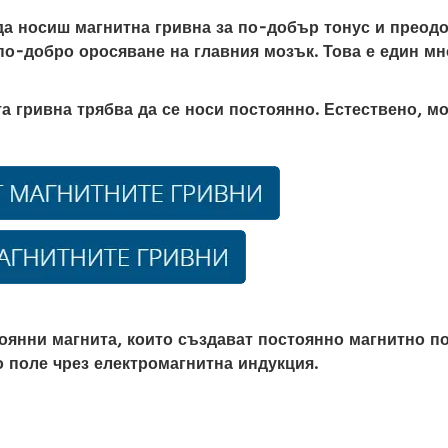
да носиш магнитна гривна за по-добър тонус и преод
 по-добро оросяване на главния мозък. Това е един мн
та гривна трябва да се носи постоянно. Естествено, м
оянни магнита, които създават постоянно магнитно по
о поле чрез електромагнитна индукция.