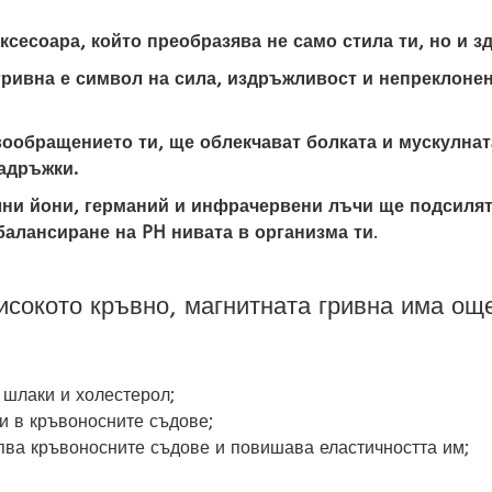
ксесоара, който преобразява не само стила ти, но и зд
 гривна е символ на сила, издръжливост и непреклон
обращението ти, ще облекчават болката и мускулната
задръжки.
ни йони, германий и инфрачервени лъчи ще подсилят
балансиране на PH нивата в организма ти
.
исокото кръвно, магнитната гривна има ощ
 шлаки и холестерол;
и в кръвоносните съдове;
пва кръвоносните съдове и повишава еластичността им;