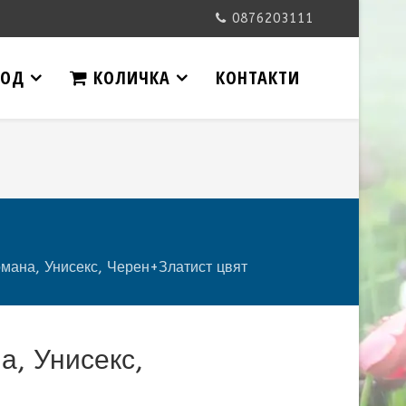
0876203111
ОД
КОЛИЧКА
КОНТАКТИ
омана, Унисекс, Черен+Златист цвят
а, Унисекс,