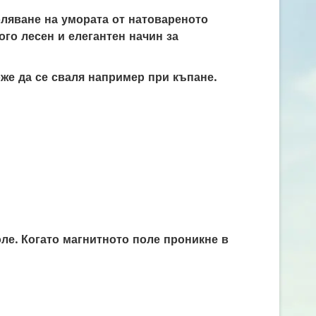
оляване на умората от натовареното
ого лесен и елегантен начин за
оже да се сваля например при къпане.
ле. Когато магнитното поле проникне в