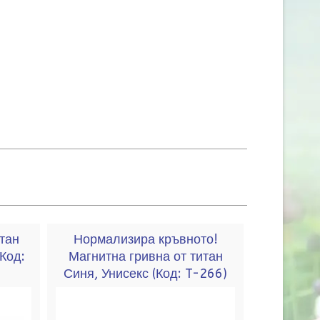
тан
Нормализира кръвното!
(Код:
Магнитна гривна от титан
Синя, Унисекс
(Код:
T-266
)