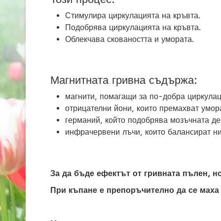
Стимулира циркулацията на кръвта.
Подобрява циркулацията на кръвта.
Облекчава сковаността и умората.
Магнитната гривна съдържа:
магнити, помагащи за по-добра циркулац
отрицателни йони, които премахват умор
германий, който подобрява мозъчната де
инфрачервени лъчи, които балансират ни
За да бъде ефектът от гривната пълен, н
При къпане е препоръчително да се маха 