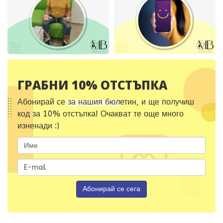
ГРАБНИ 10% ОТСТЪПКА
Абонирай се за нашия бюлетин, и ще получиш
код за 10% отстъпка! Очакват те още много
изненади :)