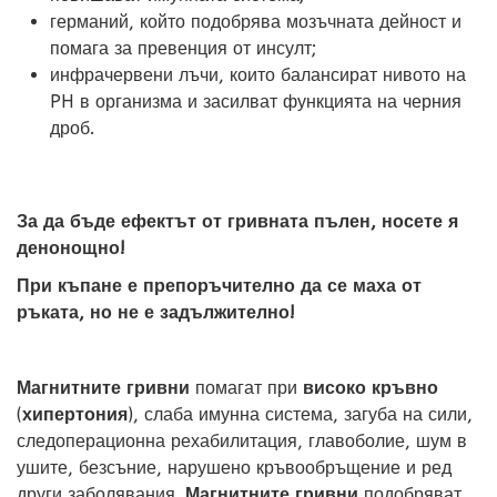
германий, който подобрява мозъчната дейност и
помага за превенция от инсулт;
инфрачервени лъчи, които балансират нивото на
PH в организма и засилват функцията на черния
дроб.
За да бъде ефектът от гривната пълен, носете я
денонощно!
При къпане е препоръчително да се маха от
ръката, но не е задължително!
Магнитните гривни
помагат при
високо кръвно
(
хипертония
), слаба имунна система, загуба на сили,
следоперационна рехабилитация, главоболие, шум в
ушите, безсъние, нарушено кръвообръщение и ред
други заболявания.
Магнитните гривни
подобряват