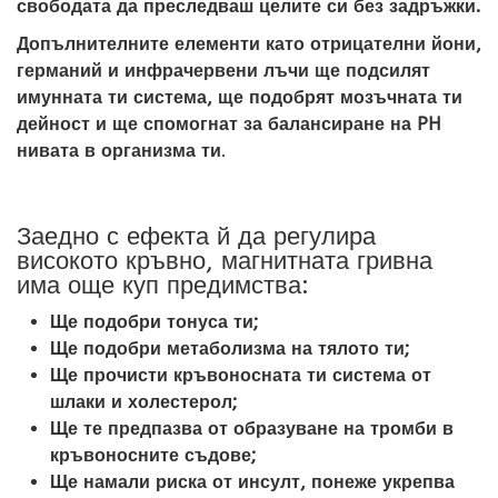
свободата да преследваш целите си без задръжки.
Допълнителните елементи като отрицателни йони,
германий и инфрачервени лъчи ще подсилят
имунната ти система, ще подобрят мозъчната ти
дейност и ще спомогнат за балансиране на PH
нивата в организма ти
.
Заедно с ефекта й да регулира
високото кръвно, магнитната гривна
има още куп предимства:
Ще подобри тонуса ти;
Ще подобри метаболизма на тялото ти;
Ще прочисти кръвоносната ти система от
шлаки и холестерол;
Ще те предпазва от образуване на тромби в
кръвоносните съдове;
Ще намали риска от инсулт, понеже укрепва