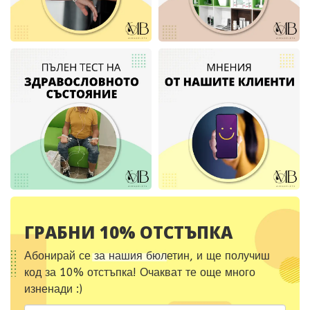
ГРАБНИ 10% ОТСТЪПКА
Абонирай се за нашия бюлетин, и ще получиш
код за 10% отстъпка! Очакват те още много
изненади :)