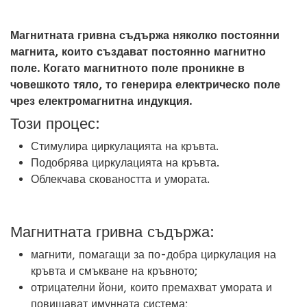
Магнитната гривна съдържа няколко постоянни
магнита, които създават постоянно магнитно
поле. Когато магнитното поле проникне в
човешкото тяло, то генерира електрическо поле
чрез електромагнитна индукция.
Този процес:
Стимулира циркулацията на кръвта.
Подобрява циркулацията на кръвта.
Облекчава сковаността и умората.
Магнитната гривна съдържа:
магнити, помагащи за по-добра циркулация на
кръвта и смъкване на кръвното;
отрицателни йони, които премахват умората и
повишават имунната система;