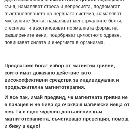
съня, намаляват стреса и депресията, подпомагат
възстановяването на нервната система, намаляват
мускулните болки, намаляват менструалните болки,
стесняват и възстановяват нормалната форма на
разширените вени, подобряват цялостното здраве,
повишават силата и енергията в организма.
Предлагаме богат избор от магнитни гривни,
които имат доказано действие като
високоефективни средства за индивидуална и
продължителна магнитотерапия.
И все пак, имай предвид, че магнитната гривна не
е панацея и не бива да очакваш магически неща от
нея. Тя е едно чудесно допълнение към
магнитотерапията, съчетаващо превенция, помощ
и бижу в едно!